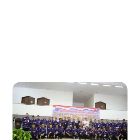
Menyadari betapa pentingnya sertifikat profesi
untuk baby sitter dan perawat lansia, maka
LPPRT
Permata kasih bunda indonesia
berkomitmen tinggi