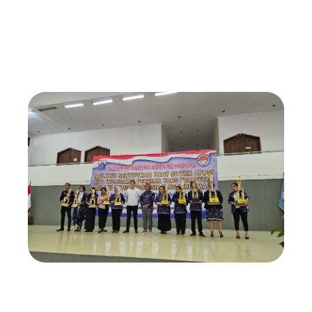
Memiliki Sertifikat mempunyai peluang untuk
mendapatkan Penggajian lebih Tinggi
Memiliki kesempatan yang lebih luas untuk
mendapatkan pekerjaan
Menunjang Karir Profesional
Tenaga kerja yang memiliki sertifikat lebih
luas peluang kerjanya.
Kesimpulannya adalah Sertifikasi profesi memiliki
banyak manfaat penting bagi individu dalam
bidang pekerjaan mereka. Sertifikasi dapat
membantu meningkatkan peluang karir,
meningkatkan kredibilitas profesional,
meningkatkan keahlian dan pengetahuan,
meningkatkan gaji, mendapatkan kesempatan
pelatihan yang lebih baik, menghindari kesenjangan
keterampilan, mengurangi risiko kesalahan,
memperkuat etika profesional, meningkatkan
kepercayaan diri, dan meningkatkan