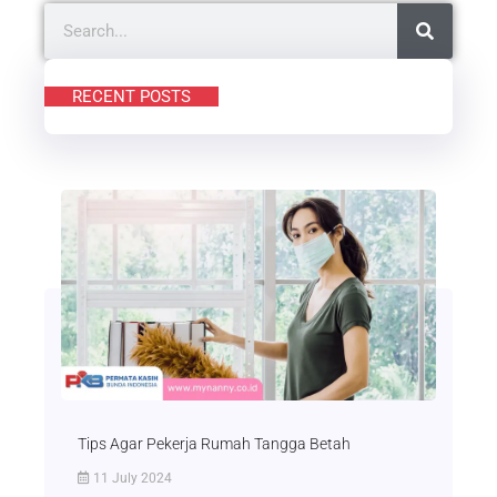
Sertifikasi Instruktur KKNI
Level 3 Bersama LSP Imnus
dan APPSI ( Asosiasi
Pelatihan dan Penempatan
Pekerja Rumah Tangga
Seluruh Indonesia )
Blog
/ By
mynanny