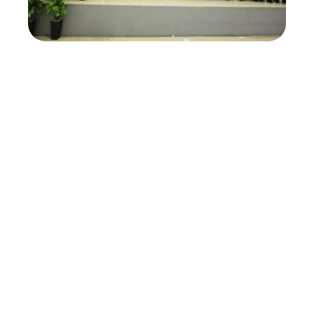
untuk memberikan pelatihan , baik teori dan juga
praktek dan dilanjutkan dengan sertifikasi sebagai
bukti bahwa tenaga kerja LPPRT Permata Kasih
Bunda Indonesia terampil dan berkompeten di
bidangnya. Adapun pentingnya memiliki sertifikat
bagi profesi baby sitter dan perawat lansia adalah
sebagai berikut :
Baby Sitter dan Perawat Lansia yang telah
menempuh Ujian akan mendapatkan
Sertifikat Pelatihan kerja Berbasis
Kompetensi yang dikeluarkan APPSI
dibawah Pembinaan Dinas Tenaga Kerja,
Transmigrasi dan Energi DKI Jakarta. dan
dengan memiliki sertifikat maka Baby Sitter
bisa dinyatakan berkompeten dan secara
Resmi menyandang Profesi Baby Sitter.
Dengan memiliki sertifikat memiliki bukti
keunggulan kompetitif dibanding profesi
yang sama tanpa sertifikat