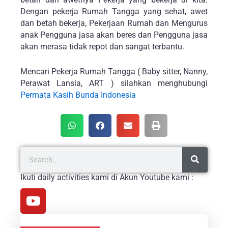
Dengan pekerja Rumah Tangga yang sehat, awet
dan betah bekerja, Pekerjaan Rumah dan Mengurus
anak Pengguna jasa akan beres dan Pengguna jasa
akan merasa tidak repot dan sangat terbantu.
Mencari Pekerja Rumah Tangga ( Baby sitter, Nanny,
Perawat Lansia, ART ) silahkan menghubungi
Permata Kasih Bunda Indonesia
S
S
e
e
a
r
a
Ikuti daily activities kami di Akun Youtube kami :
c
r
h
Y
c
o
h
u