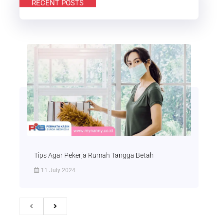
t
RECENT POSTS
u
b
e
Tips Agar Pekerja Rumah Tangga Betah
11 July 2024